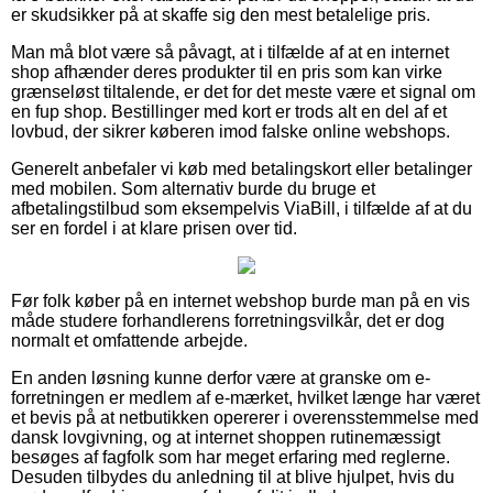
er skudsikker på at skaffe sig den mest betalelige pris.
Man må blot være så påvagt, at i tilfælde af at en internet
shop afhænder deres produkter til en pris som kan virke
grænseløst tiltalende, er det for det meste være et signal om
en fup shop. Bestillinger med kort er trods alt en del af et
lovbud, der sikrer køberen imod falske online webshops.
Generelt anbefaler vi køb med betalingskort eller betalinger
med mobilen. Som alternativ burde du bruge et
afbetalingstilbud som eksempelvis ViaBill, i tilfælde af at du
ser en fordel i at klare prisen over tid.
Før folk køber på en internet webshop burde man på en vis
måde studere forhandlerens forretningsvilkår, det er dog
normalt et omfattende arbejde.
En anden løsning kunne derfor være at granske om e-
forretningen er medlem af e-mærket, hvilket længe har været
et bevis på at netbutikken opererer i overensstemmelse med
dansk lovgivning, og at internet shoppen rutinemæssigt
besøges af fagfolk som har meget erfaring med reglerne.
Desuden tilbydes du anledning til at blive hjulpet, hvis du