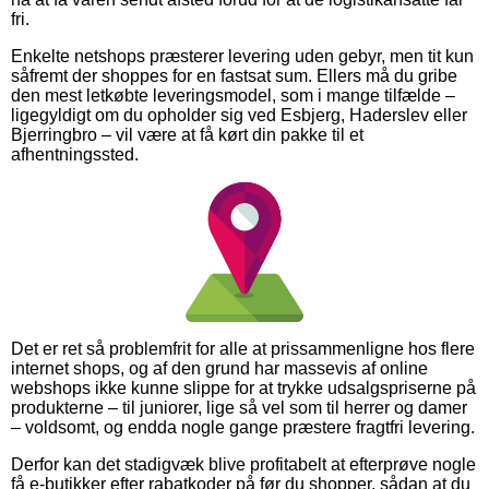
fri.
Enkelte netshops præsterer levering uden gebyr, men tit kun
såfremt der shoppes for en fastsat sum. Ellers må du gribe
den mest letkøbte leveringsmodel, som i mange tilfælde –
ligegyldigt om du opholder sig ved Esbjerg, Haderslev eller
Bjerringbro – vil være at få kørt din pakke til et
afhentningssted.
Det er ret så problemfrit for alle at prissammenligne hos flere
internet shops, og af den grund har massevis af online
webshops ikke kunne slippe for at trykke udsalgspriserne på
produkterne – til juniorer, lige så vel som til herrer og damer
– voldsomt, og endda nogle gange præstere fragtfri levering.
Derfor kan det stadigvæk blive profitabelt at efterprøve nogle
få e-butikker efter rabatkoder på før du shopper, sådan at du