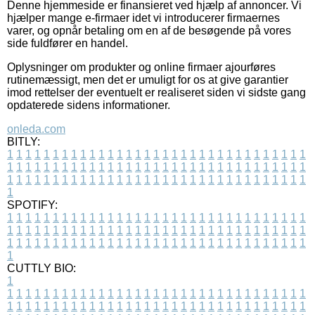
Denne hjemmeside er finansieret ved hjælp af annoncer. Vi
hjælper mange e-firmaer idet vi introducerer firmaernes
varer, og opnår betaling om en af de besøgende på vores
side fuldfører en handel.
Oplysninger om produkter og online firmaer ajourføres
rutinemæssigt, men det er umuligt for os at give garantier
imod rettelser der eventuelt er realiseret siden vi sidste gang
opdaterede sidens informationer.
onleda.com
BITLY:
1
1
1
1
1
1
1
1
1
1
1
1
1
1
1
1
1
1
1
1
1
1
1
1
1
1
1
1
1
1
1
1
1
1
1
1
1
1
1
1
1
1
1
1
1
1
1
1
1
1
1
1
1
1
1
1
1
1
1
1
1
1
1
1
1
1
1
1
1
1
1
1
1
1
1
1
1
1
1
1
1
1
1
1
1
1
1
1
1
1
1
1
1
1
1
1
1
1
1
1
SPOTIFY:
1
1
1
1
1
1
1
1
1
1
1
1
1
1
1
1
1
1
1
1
1
1
1
1
1
1
1
1
1
1
1
1
1
1
1
1
1
1
1
1
1
1
1
1
1
1
1
1
1
1
1
1
1
1
1
1
1
1
1
1
1
1
1
1
1
1
1
1
1
1
1
1
1
1
1
1
1
1
1
1
1
1
1
1
1
1
1
1
1
1
1
1
1
1
1
1
1
1
1
1
CUTTLY BIO:
1
1
1
1
1
1
1
1
1
1
1
1
1
1
1
1
1
1
1
1
1
1
1
1
1
1
1
1
1
1
1
1
1
1
1
1
1
1
1
1
1
1
1
1
1
1
1
1
1
1
1
1
1
1
1
1
1
1
1
1
1
1
1
1
1
1
1