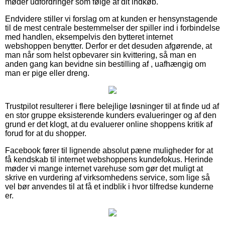
møder udfordringer som følge af dit indkøb.
Endvidere stiller vi forslag om at kunden er hensynstagende
til de mest centrale bestemmelser der spiller ind i forbindelse
med handlen, eksempelvis den bytteret internet
webshoppen benytter. Derfor er det desuden afgørende, at
man når som helst opbevarer sin kvittering, så man en
anden gang kan bevidne sin bestilling af , uafhængig om
man er pige eller dreng.
Trustpilot resulterer i flere belejlige løsninger til at finde ud af
en stor gruppe eksisterende kunders evalueringer og af den
grund er det klogt, at du evaluerer online shoppens kritik af
forud for at du shopper.
Facebook fører til lignende absolut pæne muligheder for at
få kendskab til internet webshoppens kundefokus. Herinde
møder vi mange internet varehuse som gør det muligt at
skrive en vurdering af virksomhedens service, som lige så
vel bør anvendes til at få et indblik i hvor tilfredse kunderne
er.