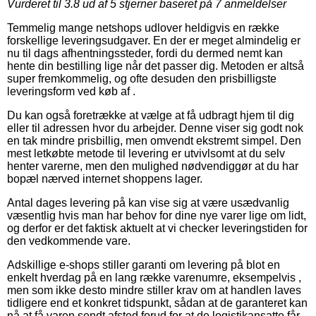
Vurderet til
3.8
ud af 5 stjerner baseret på
7
anmeldelser
Temmelig mange netshops udlover heldigvis en række
forskellige leveringsudgaver. En der er meget almindelig er
nu til dags afhentningssteder, fordi du dermed nemt kan
hente din bestilling lige når det passer dig. Metoden er altså
super fremkommelig, og ofte desuden den prisbilligste
leveringsform ved køb af .
Du kan også foretrække at vælge at få udbragt hjem til dig
eller til adressen hvor du arbejder. Denne viser sig godt nok
en tak mindre prisbillig, men omvendt ekstremt simpel. Den
mest letkøbte metode til levering er utvivlsomt at du selv
henter varerne, men den mulighed nødvendiggør at du har
bopæl nærved internet shoppens lager.
Antal dages levering på kan vise sig at være usædvanlig
væsentlig hvis man har behov for dine nye varer lige om lidt,
og derfor er det faktisk aktuelt at vi checker leveringstiden for
den vedkommende vare.
Adskillige e-shops stiller garanti om levering på blot en
enkelt hverdag på en lang række varenumre, eksempelvis ,
men som ikke desto mindre stiller krav om at handlen laves
tidligere end et konkret tidspunkt, sådan at de garanteret kan
nå at få varen sendt afsted forud for at de logistikansatte får