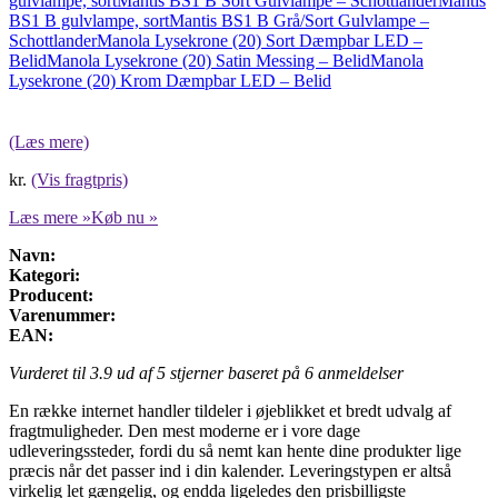
gulvlampe, sort
Mantis BS1 B Sort Gulvlampe – Schottlander
Mantis
BS1 B gulvlampe, sort
Mantis BS1 B Grå/Sort Gulvlampe –
Schottlander
Manola Lysekrone (20) Sort Dæmpbar LED –
Belid
Manola Lysekrone (20) Satin Messing – Belid
Manola
Lysekrone (20) Krom Dæmpbar LED – Belid
(Læs mere)
kr.
(Vis fragtpris)
Læs mere »
Køb nu »
Navn:
Kategori:
Producent:
Varenummer:
EAN:
Vurderet til
3.9
ud af 5 stjerner baseret på
6
anmeldelser
En række internet handler tildeler i øjeblikket et bredt udvalg af
fragtmuligheder. Den mest moderne er i vore dage
udleveringssteder, fordi du så nemt kan hente dine produkter lige
præcis når det passer ind i din kalender. Leveringstypen er altså
virkelig let gængelig, og endda ligeledes den prisbilligste