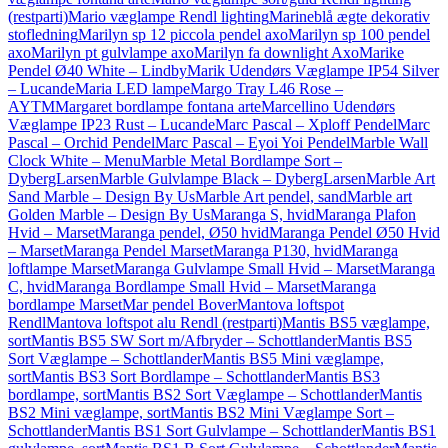
(restparti)
Mario væglampe Rendl lighting
Marineblå ægte dekorativ
stofledning
Marilyn sp 12 piccola pendel axo
Marilyn sp 100 pendel
axo
Marilyn pt gulvlampe axo
Marilyn fa downlight Axo
Marike
Pendel Ø40 White – Lindby
Marik Udendørs Væglampe IP54 Silver
– Lucande
Maria LED lampe
Margo Tray L46 Rose –
AYTM
Margaret bordlampe fontana arte
Marcellino Udendørs
Væglampe IP23 Rust – Lucande
Marc Pascal – Xploff Pendel
Marc
Pascal – Orchid Pendel
Marc Pascal – Eyoi Yoi Pendel
Marble Wall
Clock White – Menu
Marble Metal Bordlampe Sort –
DybergLarsen
Marble Gulvlampe Black – DybergLarsen
Marble Art
Sand Marble – Design By Us
Marble Art pendel, sand
Marble art
Golden Marble – Design By Us
Maranga S, hvid
Maranga Plafon
Hvid – Marset
Maranga pendel, Ø50 hvid
Maranga Pendel Ø50 Hvid
– Marset
Maranga Pendel Marset
Maranga P130, hvid
Maranga
loftlampe Marset
Maranga Gulvlampe Small Hvid – Marset
Maranga
C, hvid
Maranga Bordlampe Small Hvid – Marset
Maranga
bordlampe Marset
Mar pendel Bover
Mantova loftspot
Rendl
Mantova loftspot alu Rendl (restparti)
Mantis BS5 væglampe,
sort
Mantis BS5 SW Sort m/Afbryder – Schottlander
Mantis BS5
Sort Væglampe – Schottlander
Mantis BS5 Mini væglampe,
sort
Mantis BS3 Sort Bordlampe – Schottlander
Mantis BS3
bordlampe, sort
Mantis BS2 Sort Væglampe – Schottlander
Mantis
BS2 Mini væglampe, sort
Mantis BS2 Mini Væglampe Sort –
Schottlander
Mantis BS1 Sort Gulvlampe – Schottlander
Mantis BS1