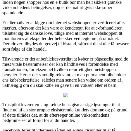
Inden nogen shopper hos en e-butik bør man helt sikkert granske
virksomhedens betingelser, dog er det naturligvis ikke super
spændende.
Et alternativ er at kigge om internet webshoppen er verificeret af e-
mærket, eftersom det kan være et kendetegn for at e-forhandleren
tilslutter sig de danske love, tillige med at internet webshoppen tit
monitoreres af eksperter der behersker vedtægterne på området.
Derudover tilbydes du genvej til bistand, såfremt du skulle få besvær
som følge af din handel.
Tilsvarende er det anbefalelsesværdigt at køber er påpasselig med de
mest vitale bestemmelser der kan håndhæves i forbindelse med
transaktionen, for eksempel hvilken returrettighed netshoppen
benytter. Her er det samtidig relevant, at man permanent bibeholder
ens købsbekræftelse, således man senere kan vidne om ordren af ,
uafhængig om du skal købe en gave til en voksen eller et barn.
Trustpilot leverer en lang række hensigtsmæssige løsninger til at
finde ud af en stor gruppe eksisterende kunders domme og på grund
af dette tilrådes det, at du eftersøger online virksomhedens
bedømmelser af forud for at du handler.
Facebook fører til ydermere sådan set solide løsninger til at få