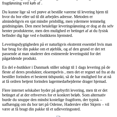
fragtløsning ved køb af .
Du kunne lige så vel prøve at bestille varerne til levering hjem til
hvor du bor eller ud til dit arbejdes adresse. Metoden er
almindeligvis en sjat mindre prisbillig, men ydermere temmelig
gnidningsløs. Den mest betalelige leveringsløsning er dog at du selv
henter produkterne, men den mulighed er betinget af at du fysisk
befinder dig lige ved e-butikkens hjemsted.
Leveringsdygtigheden på er naturligvis ekstremt essentiel hvis man
har brug for din pakke om et øjeblik, og af den grund er det ret
passende at man studerer den estimerede leveringstid for det
pågældende produkt.
En del e-butikker i Danmark stiller udsigt til 1 dags levering på de
fleste af deres produkter, eksempelvis , men det er regnet ud fra at du
bestiller forinden et bestemt tidspunkt, så de har mulighed for at nå
at få ordren betjent forinden lagermedarbejderne drager hjemad.
Flere internet selskaber byder på gebyrfri levering, men tit er det
betinget af at der erhverves for et konkret beløb. Som alternativ
burde du snuppe den mindst kostelige fragtform, der typisk –
uafhængig om du bor tæt på Odense, Haderslev eller Skjern – vil
være at få bragt din pakke til et udleveringssted.