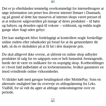
Det er jo efterhånden temmelig overkommeligt for internetbrugere at
søge information om priser hos diverse internet firmaer i Danmark,
og på grund af dette har massevis af internet shops været presset til
at at reducere salgsværdien på mange af deres produkter – til børn
og babyer, og desuden også til voksne – voldsomt, og endda nogle
gange sikre fragt uden gebyr.
Det kan stadigvæk blive fordelagtigt at kontrollere nogle forskellige
online outlets efter rabatkoder på forud for at du gennemfører dit
køb, så du er skråsikker på at få fat i den skarpeste pris.
Du skal alligevel ikke overse, at såfremt en online shop udbyder
produkter til salg for en salgspris som er helt fantastisk fremragende,
burde det tit være en indikator for en uoprigtig shop. Kortbestillinger
er i hvert fald indbefattet af en lovbestemmelse, hvilket garanterer en
imod svindlende online virksomheder.
Vi tilråder køb med gængse betalingskort eller MobilePay. Som en
alternativ mulighed bør du overveje en afdragsløsning fra f.eks.
ViaBill, for så vidt du agter at afdrage omkostningerne over en
periode.