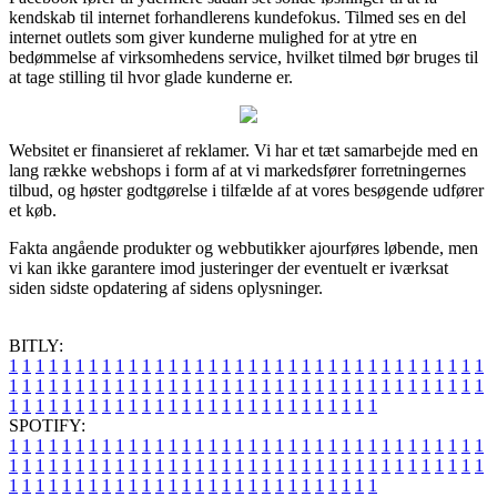
kendskab til internet forhandlerens kundefokus. Tilmed ses en del
internet outlets som giver kunderne mulighed for at ytre en
bedømmelse af virksomhedens service, hvilket tilmed bør bruges til
at tage stilling til hvor glade kunderne er.
Websitet er finansieret af reklamer. Vi har et tæt samarbejde med en
lang række webshops i form af at vi markedsfører forretningernes
tilbud, og høster godtgørelse i tilfælde af at vores besøgende udfører
et køb.
Fakta angående produkter og webbutikker ajourføres løbende, men
vi kan ikke garantere imod justeringer der eventuelt er iværksat
siden sidste opdatering af sidens oplysninger.
BITLY:
1
1
1
1
1
1
1
1
1
1
1
1
1
1
1
1
1
1
1
1
1
1
1
1
1
1
1
1
1
1
1
1
1
1
1
1
1
1
1
1
1
1
1
1
1
1
1
1
1
1
1
1
1
1
1
1
1
1
1
1
1
1
1
1
1
1
1
1
1
1
1
1
1
1
1
1
1
1
1
1
1
1
1
1
1
1
1
1
1
1
1
1
1
1
1
1
1
1
1
1
SPOTIFY:
1
1
1
1
1
1
1
1
1
1
1
1
1
1
1
1
1
1
1
1
1
1
1
1
1
1
1
1
1
1
1
1
1
1
1
1
1
1
1
1
1
1
1
1
1
1
1
1
1
1
1
1
1
1
1
1
1
1
1
1
1
1
1
1
1
1
1
1
1
1
1
1
1
1
1
1
1
1
1
1
1
1
1
1
1
1
1
1
1
1
1
1
1
1
1
1
1
1
1
1