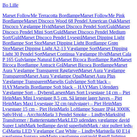
Bo Lille
Marset FollowMe Terracotta Bordlampe
Marset FollowMe Pink
Bordlampe
Marset Discoco Wood 68 Pendel American Oak
Marset
Discoco Væglampe Hvid
Marset Discoco Pendel Sort/Guld
Marset
Discoco Pendel Mini Sort/Guld
Marset Discoco Pendel Medium
Sort/Guld
Marset Discoco Pendel Lysegrå
Marset Dipping Light
Bordlampe Sort Stor
Marset Dipping Light Bordlampe Grøn
Stor
Marset Dipping Light A2-13 Væglampe Sort
Marset Dipping
Light 30 Pendel Sort
Marset Continua Væglampe Hvid
Marset Cala
P 165 Gulvlampe Natural Eg
Marset Bicoca Bordlampe Rød
Marset
Bicoca Bordlampe Antracit Grå
Marset Bicoca Bordlampe
Marset
Aura Væglampe Transparent Røgfarvet
Marset Aura Væglampe
Transparent
Marset Aura Væglampe Opal
Marset Aura Plus
Væglampe Transparent
Marselis Gulvlampe Soft black –
HAY
Marselis Bordlampe Soft black – HAY
Mars Udendørs
Væglampe Sort – DybergLarsen
Mars Sort Lysestage 14 cm – Piet
Hein
Mars Mini Lysestage 8,5 cm. Så længe lager haves – Piet
Hein
Mars Maxi Lysestage 32 cm (gulvstage) – Piet Hein
Mars
Lysestage 15 cm – Piet Hein
Marlo Loftlampe Square IP44 3000K
Sølv/Hvid – Arcchio
Marla 3 Pendel Smoke – Lindby
Markslöjd
Transformer / Batterierstatter
MarkLED udendørs væglampe david
Super Light
Mark bedlampe david superlight
Mark / stor pullert leds-
C4
Marita LED Væglampe Cast White – Lindby
Maristella 60 E14
væglampe fontana arte
Mario væglampe sort/guld Rendl lighting