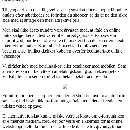
Til gengæld kan det alligevel vise sig smart at efterse nogle få online
outlets efter rabatkoder på forinden du shopper, så du er på den sikre
side med at antage den mest attraktive pris.
Man skal ikke desto mindre være årvågen med, at ifald en online
butik sælger bedst i test varer til en udsalgspris der kan ses som
enormt god, burde det ofte være et karakteristika der viser en uægte
internet forhandler. Kortkøb er i hvert fald omfavnet af en
bestemmelse, hvilket dækker køberen overfor bedrageriske online
webshops.
Vi tilråder køb med betalingskort eller betalinger med mobilen. Som
alternativ kan du benytte en afbetalingsløsning som eksempelvis
ViaBill, hvis du ser en fordel i at betale betalingen over tid.
Forud for at nogen shopper i en internet shop behøver man de facto
sætte sig ind i e-butikkens forretningsaftale, men det er i reglen en
tidskrævende opgave.
Et alternativt forslag kunne måske være at kigge om e-forretningen
er e-mærket medlem, fordi det bør være en sikkerhed for at online
webshoppen efterkommer den officielle danske lovgivning, tillige