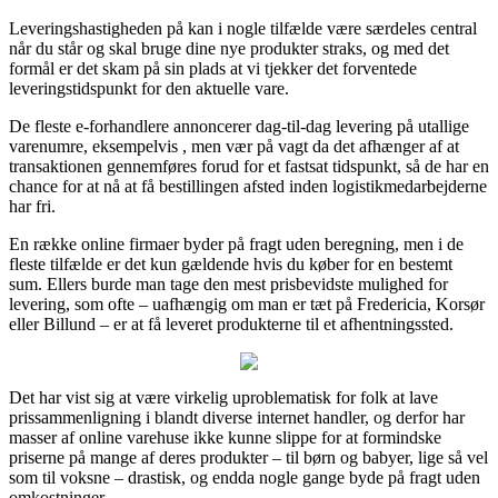
Leveringshastigheden på kan i nogle tilfælde være særdeles central
når du står og skal bruge dine nye produkter straks, og med det
formål er det skam på sin plads at vi tjekker det forventede
leveringstidspunkt for den aktuelle vare.
De fleste e-forhandlere annoncerer dag-til-dag levering på utallige
varenumre, eksempelvis , men vær på vagt da det afhænger af at
transaktionen gennemføres forud for et fastsat tidspunkt, så de har en
chance for at nå at få bestillingen afsted inden logistikmedarbejderne
har fri.
En række online firmaer byder på fragt uden beregning, men i de
fleste tilfælde er det kun gældende hvis du køber for en bestemt
sum. Ellers burde man tage den mest prisbevidste mulighed for
levering, som ofte – uafhængig om man er tæt på Fredericia, Korsør
eller Billund – er at få leveret produkterne til et afhentningssted.
Det har vist sig at være virkelig uproblematisk for folk at lave
prissammenligning i blandt diverse internet handler, og derfor har
masser af online varehuse ikke kunne slippe for at formindske
priserne på mange af deres produkter – til børn og babyer, lige så vel
som til voksne – drastisk, og endda nogle gange byde på fragt uden
omkostninger.