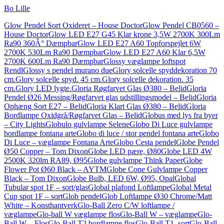
Bo Lille
Glow Pendel Sort Oxideret – House Doctor
Glow Pendel CB0560 –
House Doctor
Glow LED E27 G45 Klar krone 3,5W 2700K 300Lm
Ra90 360Â° Dæmpbar
Glow LED E27 A60 Topforspejlet 6W
2700K 530Lm Ra90 Dæmpbar
Glow LED E27 A60 Klar 6,5W
2700K 600Lm Ra90 Dæmpbar
Glossy væglampe loftspot
Rendl
Glossy s pendel murano due
Glory solcelle spyddekoration 70
cm.
Glory solcelle spyd. 45 cm.
Glory solcelle dekoration. 35
cm.
Glory LED lygte.
Gloria Røgfarvet Glas Ø380 – Belid
Gloria
Pendel Ø26 Messing/Røgfarvet glas udstillingsmodel – Belid
Gloria
Ophæng Sort E27 – Belid
Gloria Klart Glas Ø380 – Belid
Gloria
Bordlampe Oxidgrå/Røgfarvet Glas – Belid
Globus med lys fra byer
– City Lights
Globulo gulvlampe Selene
Globo Di Luce gulvlampe
bordlampe fontana arte
Globo di luce / stor pendel fontana arte
Globo
Di Luce – væglampe Fontana Arte
Globo Cesta pendel
Globe Pendel
Ø50 Copper – Tom Dixon
Globe LED pære, Ø80
Globe LED 4W
2500K 320lm RA89, Ø95
Globe gulvlampe Think Paper
Globe
Flower Pot Ø60 Black – AYTM
Globe Cone Gulvlampe Copper
Black – Tom Dixon
Globe Bulb, LED 6W, Ø95, Opal
Global
Tubular spot 1F – sort/glas
Global plafond Loftlampe
Global Metal
Cup spot 1F – sort
Glob pendel
Glob Loftlampe Ø30 Chrome/Matt
White – Konsthantverk
Glo-Ball Zero C/W loftlampe /
væglampe
Glo-ball W væglampe flos
Glo-Ball W – væglampe
Glo-
Ball W – Flos
Glo-Ball T2 bordlampe flos
Glo-Ball T1, sort
Glo-Ball