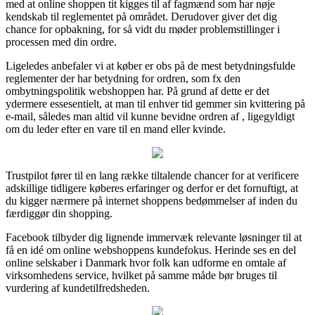
med at online shoppen tit kigges til af fagmænd som har nøje
kendskab til reglementet på området. Derudover giver det dig
chance for opbakning, for så vidt du møder problemstillinger i
processen med din ordre.
Ligeledes anbefaler vi at køber er obs på de mest betydningsfulde
reglementer der har betydning for ordren, som fx den
ombytningspolitik webshoppen har. På grund af dette er det
ydermere essesentielt, at man til enhver tid gemmer sin kvittering på
e-mail, således man altid vil kunne bevidne ordren af , ligegyldigt
om du leder efter en vare til en mand eller kvinde.
Trustpilot fører til en lang række tiltalende chancer for at verificere
adskillige tidligere køberes erfaringer og derfor er det fornuftigt, at
du kigger nærmere på internet shoppens bedømmelser af inden du
færdiggør din shopping.
Facebook tilbyder dig lignende immervæk relevante løsninger til at
få en idé om online webshoppens kundefokus. Herinde ses en del
online selskaber i Danmark hvor folk kan udforme en omtale af
virksomhedens service, hvilket på samme måde bør bruges til
vurdering af kundetilfredsheden.