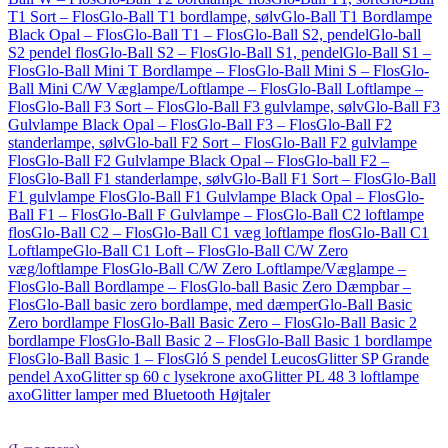
T1 Sort – Flos
Glo-Ball T1 bordlampe, sølv
Glo-Ball T1 Bordlampe
Black Opal – Flos
Glo-Ball T1 – Flos
Glo-Ball S2, pendel
Glo-ball
S2 pendel flos
Glo-Ball S2 – Flos
Glo-Ball S1, pendel
Glo-Ball S1 –
Flos
Glo-Ball Mini T Bordlampe – Flos
Glo-Ball Mini S – Flos
Glo-
Ball Mini C/W Væglampe/Loftlampe – Flos
Glo-Ball Loftlampe –
Flos
Glo-Ball F3 Sort – Flos
Glo-Ball F3 gulvlampe, sølv
Glo-Ball F3
Gulvlampe Black Opal – Flos
Glo-Ball F3 – Flos
Glo-Ball F2
standerlampe, sølv
Glo-ball F2 Sort – Flos
Glo-Ball F2 gulvlampe
Flos
Glo-Ball F2 Gulvlampe Black Opal – Flos
Glo-ball F2 –
Flos
Glo-Ball F1 standerlampe, sølv
Glo-Ball F1 Sort – Flos
Glo-Ball
F1 gulvlampe Flos
Glo-Ball F1 Gulvlampe Black Opal – Flos
Glo-
Ball F1 – Flos
Glo-Ball F Gulvlampe – Flos
Glo-Ball C2 loftlampe
flos
Glo-Ball C2 – Flos
Glo-Ball C1 væg loftlampe flos
Glo-Ball C1
Loftlampe
Glo-Ball C1 Loft – Flos
Glo-Ball C/W Zero
væg/loftlampe Flos
Glo-Ball C/W Zero Loftlampe/Væglampe –
Flos
Glo-Ball Bordlampe – Flos
Glo-ball Basic Zero Dæmpbar –
Flos
Glo-Ball basic zero bordlampe, med dæmper
Glo-Ball Basic
Zero bordlampe Flos
Glo-Ball Basic Zero – Flos
Glo-Ball Basic 2
bordlampe Flos
Glo-Ball Basic 2 – Flos
Glo-Ball Basic 1 bordlampe
Flos
Glo-Ball Basic 1 – Flos
Gló S pendel Leucos
Glitter SP Grande
pendel Axo
Glitter sp 60 c lysekrone axo
Glitter PL 48 3 loftlampe
axo
Glitter lamper med Bluetooth Højtaler