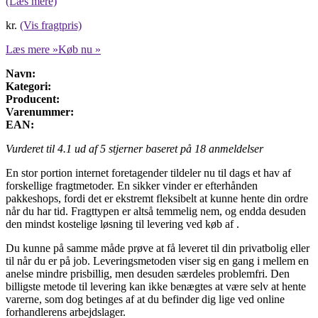
(Læs mere)
kr.
(Vis fragtpris)
Læs mere »
Køb nu »
Navn:
Kategori:
Producent:
Varenummer:
EAN:
Vurderet til
4.1
ud af 5 stjerner baseret på
18
anmeldelser
En stor portion internet foretagender tildeler nu til dags et hav af
forskellige fragtmetoder. En sikker vinder er efterhånden
pakkeshops, fordi det er ekstremt fleksibelt at kunne hente din ordre
når du har tid. Fragttypen er altså temmelig nem, og endda desuden
den mindst kostelige løsning til levering ved køb af .
Du kunne på samme måde prøve at få leveret til din privatbolig eller
til når du er på job. Leveringsmetoden viser sig en gang i mellem en
anelse mindre prisbillig, men desuden særdeles problemfri. Den
billigste metode til levering kan ikke benægtes at være selv at hente
varerne, som dog betinges af at du befinder dig lige ved online
forhandlerens arbejdslager.