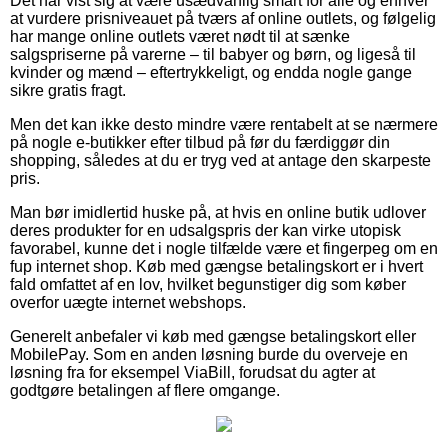
Det har vist sig at være usædvanlig smart for alle og enhver
at vurdere prisniveauet på tværs af online outlets, og følgelig
har mange online outlets været nødt til at sænke
salgspriserne på varerne – til babyer og børn, og ligeså til
kvinder og mænd – eftertrykkeligt, og endda nogle gange
sikre gratis fragt.
Men det kan ikke desto mindre være rentabelt at se nærmere
på nogle e-butikker efter tilbud på før du færdiggør din
shopping, således at du er tryg ved at antage den skarpeste
pris.
Man bør imidlertid huske på, at hvis en online butik udlover
deres produkter for en udsalgspris der kan virke utopisk
favorabel, kunne det i nogle tilfælde være et fingerpeg om en
fup internet shop. Køb med gængse betalingskort er i hvert
fald omfattet af en lov, hvilket begunstiger dig som køber
overfor uægte internet webshops.
Generelt anbefaler vi køb med gængse betalingskort eller
MobilePay. Som en anden løsning burde du overveje en
løsning fra for eksempel ViaBill, forudsat du agter at
godtgøre betalingen af flere omgange.