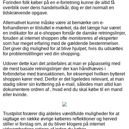
Forinden folk køber på en e-forretning kunne de altid få
overblik over dens handelsvilkår, dog er det normalt en
tidskrævende opgave.
Alternativet kunne måske være at bemærke om e-
forhandleren er tilsluttet e-mærket, da det længe har været
en indikator for at e-shoppen forstår de danske retningslinjer,
foruden at internet shoppen ofte monitoreres af eksperter
som har meget erfaring med de gældende bestemmelser.
Det giver dig mulighed for at blive hjulpet, hvis du udsættes
for problemstillinger ved din shopping.
Udover dette kan det anbefales at man er påpasselig med
de mest basale retningslinjer der kan håndhæves i
forbindelse med transaktionen, for eksempel hvilken bytteret
shoppen kører med. Derfor er det ligeledes relevant, at man
stadig sikrer sin kvittering på e-mail, således man altid kan
dokumentere ordren af , hvad end du skal købe til en mand
eller kvinde.
Trustpilot forærer dig aldeles værdifulde muligheder for at
iagttage en række øvrige køberes reflektioner og herved
stiller vi forslag om, at du bliver klogere på internet