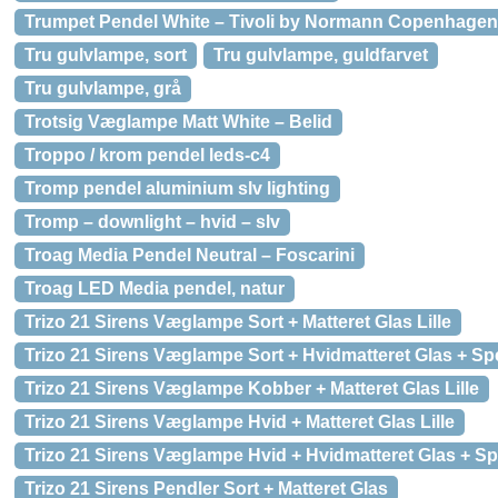
Trumpet Pendel White – Tivoli by Normann Copenhagen
Tru gulvlampe, sort
Tru gulvlampe, guldfarvet
Tru gulvlampe, grå
Trotsig Væglampe Matt White – Belid
Troppo / krom pendel leds-c4
Tromp pendel aluminium slv lighting
Tromp – downlight – hvid – slv
Troag Media Pendel Neutral – Foscarini
Troag LED Media pendel, natur
Trizo 21 Sirens Væglampe Sort + Matteret Glas Lille
Trizo 21 Sirens Væglampe Sort + Hvidmatteret Glas + Spej
Trizo 21 Sirens Væglampe Kobber + Matteret Glas Lille
Trizo 21 Sirens Væglampe Hvid + Matteret Glas Lille
Trizo 21 Sirens Væglampe Hvid + Hvidmatteret Glas + Spej
Trizo 21 Sirens Pendler Sort + Matteret Glas