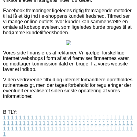
virksomhedens ratings af inden du køber.
Facebook frembringer ligeledes rigtig fremragende metoder
til at få et kig ind i e-shoppens kundetilfredshed. Tilmed ser
vi mange online outlets hvor kunder kan sammensætte en
omtale af købsoplevelsen, som ligeledes burde bruges til at
bedømme kundetilfredsheden.
Vores side finansieres af reklamer. Vi hjælper forskellige
internet webshops i form af at vi fremviser firmaernes varer,
og modtager kommission ifald en bruger fra vores website
laver et indkøb.
Viden vedrørende tilbud og internet forhandlere opretholdes
rutinemæssigt, men der tages forbehold for reguleringer der
eventuelt er realiseret siden sidste opdatering af vores
informationer.
BITLY:
1
1
1
1
1
1
1
1
1
1
1
1
1
1
1
1
1
1
1
1
1
1
1
1
1
1
1
1
1
1
1
1
1
1
1
1
1
1
1
1
1
1
1
1
1
1
1
1
1
1
1
1
1
1
1
1
1
1
1
1
1
1
1
1
1
1
1
1
1
1
1
1
1
1
1
1
1
1
1
1
1
1
1
1
1
1
1
1
1
1
1
1
1
1
1
1
1
1
1
1