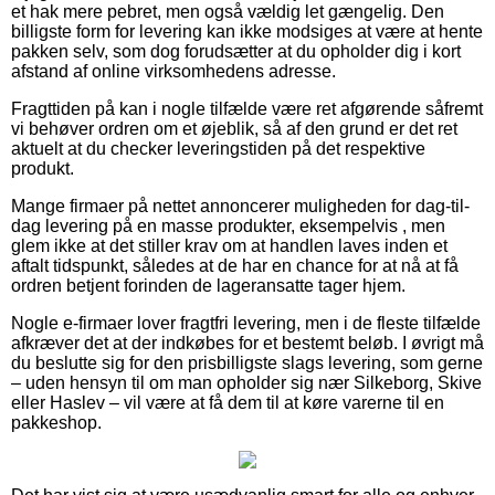
et hak mere pebret, men også vældig let gængelig. Den
billigste form for levering kan ikke modsiges at være at hente
pakken selv, som dog forudsætter at du opholder dig i kort
afstand af online virksomhedens adresse.
Fragttiden på kan i nogle tilfælde være ret afgørende såfremt
vi behøver ordren om et øjeblik, så af den grund er det ret
aktuelt at du checker leveringstiden på det respektive
produkt.
Mange firmaer på nettet annoncerer muligheden for dag-til-
dag levering på en masse produkter, eksempelvis , men
glem ikke at det stiller krav om at handlen laves inden et
aftalt tidspunkt, således at de har en chance for at nå at få
ordren betjent forinden de lageransatte tager hjem.
Nogle e-firmaer lover fragtfri levering, men i de fleste tilfælde
afkræver det at der indkøbes for et bestemt beløb. I øvrigt må
du beslutte sig for den prisbilligste slags levering, som gerne
– uden hensyn til om man opholder sig nær Silkeborg, Skive
eller Haslev – vil være at få dem til at køre varerne til en
pakkeshop.