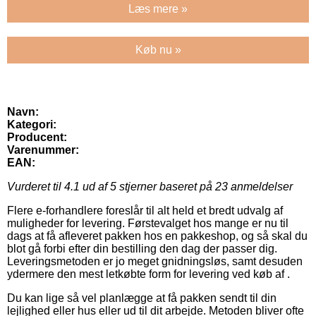
Læs mere »
Køb nu »
Navn:
Kategori:
Producent:
Varenummer:
EAN:
Vurderet til
4.1
ud af 5 stjerner baseret på
23
anmeldelser
Flere e-forhandlere foreslår til alt held et bredt udvalg af
muligheder for levering. Førstevalget hos mange er nu til
dags at få afleveret pakken hos en pakkeshop, og så skal du
blot gå forbi efter din bestilling den dag der passer dig.
Leveringsmetoden er jo meget gnidningsløs, samt desuden
ydermere den mest letkøbte form for levering ved køb af .
Du kan lige så vel planlægge at få pakken sendt til din
lejlighed eller hus eller ud til dit arbejde. Metoden bliver ofte