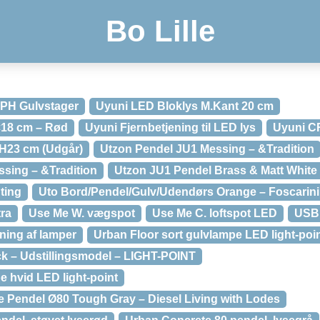
Bo Lille
l PH Gulvstager
Uyuni LED Bloklys M.Kant 20 cm
×18 cm – Rød
Uyuni Fjernbetjening til LED lys
Uyuni CR
 H23 cm (Udgår)
Utzon Pendel JU1 Messing – &Tradition
sing – &Tradition
Utzon JU1 Pendel Brass & Matt White 
ting
Uto Bord/Pendel/Gulv/Udendørs Orange – Foscarini
tra
Use Me W. vægspot
Use Me C. loftspot LED
USB 
ning af lamper
Urban Floor sort gulvlampe LED light-poi
k – Udstillingsmodel – LIGHT-POINT
e hvid LED light-point
Pendel Ø80 Tough Gray – Diesel Living with Lodes