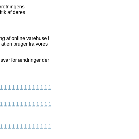
rretningens
tik af deres
ng af online varehuse i
at en bruger fra vores
nsvar for ændringer der
1
1
1
1
1
1
1
1
1
1
1
1
1
1
1
1
1
1
1
1
1
1
1
1
1
1
1
1
1
1
1
1
1
1
1
1
1
1
1