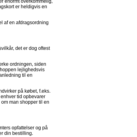
 er enormt overkommelig,
gskort er heldigvis en
el af en afdragsordning
ilkår, det er dog oftest
ærke ordningen, siden
bshoppen lejlighedsvis
nledning til en
dvirker på købet, f.eks.
l enhver tid opbevarer
l om man shopper til en
nters opfattelser og på
r din bestilling.