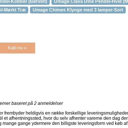
ndel-Kobber (Børstet)
Umage Clava Dine Pendel-Hvid (M
l-Mørkt Træ
Umage Chimes Klynge med 3 lamper-Sort
Køb nu »
jerner baseret på
2
anmeldelser
ler frembyder heldigvis en række forskellige leveringsmulighed
til et afhentningssted, hvor du selv afhenter varerne den dag d
 og mange gange ydermere den billigste leveringsform ved køb af 