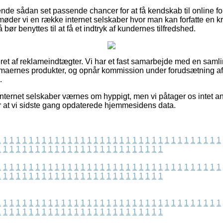
de sådan set passende chancer for at få kendskab til online fo
der vi en række internet selskaber hvor man kan forfatte en kri
ør benyttes til at få et indtryk af kundernes tilfredshed.
et af reklameindtægter. Vi har et fast samarbejde med en samli
firmaernes produkter, og opnår kommission under forudsætning af 
.
internet selskaber værnes om hyppigt, men vi påtager os intet a
ter at vi sidste gang opdaterede hjemmesidens data.
1
1
1
1
1
1
1
1
1
1
1
1
1
1
1
1
1
1
1
1
1
1
1
1
1
1
1
1
1
1
1
1
1
1
1
1
1
1
1
1
1
1
1
1
1
1
1
1
1
1
1
1
1
1
1
1
1
1
1
1
1
1
1
1
1
1
1
1
1
1
1
1
1
1
1
1
1
1
1
1
1
1
1
1
1
1
1
1
1
1
1
1
1
1
1
1
1
1
1
1
1
1
1
1
1
1
1
1
1
1
1
1
1
1
1
1
1
1
1
1
1
1
1
1
1
1
1
1
1
1
1
1
1
1
1
1
1
1
1
1
1
1
1
1
1
1
1
1
1
1
1
1
1
1
1
1
1
1
1
1
1
1
1
1
1
1
1
1
1
1
1
1
1
1
1
1
1
1
1
1
1
1
1