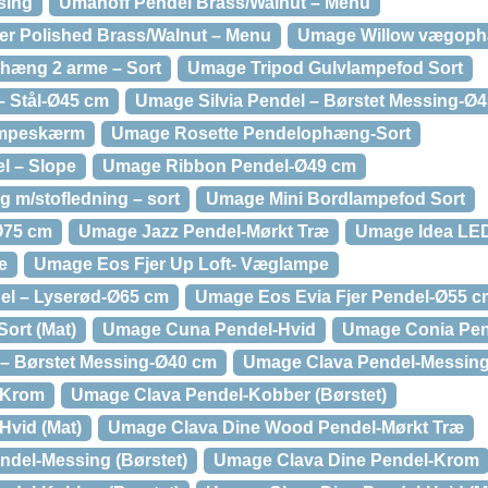
sing
Umanoff Pendel Brass/Walnut – Menu
er Polished Brass/Walnut – Menu
Umage Willow vægoph
hæng 2 arme – Sort
Umage Tripod Gulvlampefod Sort
– Stål-Ø45 cm
Umage Silvia Pendel – Børstet Messing-Ø
ampeskærm
Umage Rosette Pendelophæng-Sort
l – Slope
Umage Ribbon Pendel-Ø49 cm
m/stofledning – sort
Umage Mini Bordlampefod Sort
Ø75 cm
Umage Jazz Pendel-Mørkt Træ
Umage Idea LED
e
Umage Eos Fjer Up Loft- Væglampe
el – Lyserød-Ø65 cm
Umage Eos Evia Fjer Pendel-Ø55 c
ort (Mat)
Umage Cuna Pendel-Hvid
Umage Conia Pen
– Børstet Messing-Ø40 cm
Umage Clava Pendel-Messing 
-Krom
Umage Clava Pendel-Kobber (Børstet)
Hvid (Mat)
Umage Clava Dine Wood Pendel-Mørkt Træ
del-Messing (Børstet)
Umage Clava Dine Pendel-Krom