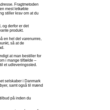
es adresse. Fragtmetoden
en mest letkøbte
ng stiller krav om at du
 og derfor er det
vante produkt.
på en hel del varenumre,
punkt, så at de
ad.
digt at man bestiller for
om i mange tilfælde –
til et udleveringssted.
ernet selskaber i Danmark
abyer, samt også til mænd
 tilbud på inden du