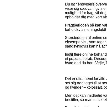
Du bør endvidere overveje
viser sig sædvanligvis e
mulighed for fragt vil dog
opholder dig med kort afs
Fragtperioden på kan være
forholdsvis meningsfuldt
Størstedelen af online s
eksempelvis , som tager u
sandsynligvis kan nå at 
Indtil flere online forha
et præcist beløb. Desude
hvad end du bor i Vejle, N
Det er ultra nemt for alle
set sig nødsaget til at n
og kvinder – kolossalt, o
Men det kan imidlertid vær
bestiller, så man er sikret