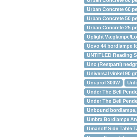
Urban Concrete 80 pe
Urban Concrete 60 pe
Urban Concrete 50 pe
Urban Concrete 25 pe
Uplight Væglampe/Lo
Uovo 44 bordlampe fo
UNTITLED Reading Sp
Uno (Restparti) nedg
Universal vinkel 90 g
Uni-prof 300W
Unf
Under The Bell Pende
Under The Bell Pende
Unbound bordlampe, h
Umbra Bordlampe Ant
Umanoff Side Table T