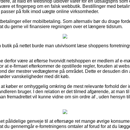
ere, at ifald en webshop udlover varer for en udsalgspris som
være et fingerpeg om en falsk webbutik. Bestillinger med betalin
 passer på folk imod uægte online virksomheder.
tbetalinger eller mobilbetaling. Som alternativ bør du drage ford
sat du gerne vil finansiere regningen over et længere tidsrum.
n butik på nettet burde man utvivlsomt læse shoppens forretningsv
 derfor være at efterse hvorvidt netshoppen er medlem af e-m
for at e-firmaet efterkommer de opstillede regler, foruden at we
ænd der mestrer vedtægterne på området. Dette er desuden din a
møder vanskeligheder med dit køb.
at køber er omhyggelig omkring de mest relevante forhold der in
andleren bruger. I den relation er det tilmed afgørende, at man ti
an fremadrettet vil kunne vidne om sin ordre af , uden hensyn ti
set pålidelige genveje til at eftersøge ret mange øvrige konsume
, at du gennemgår e-forretningens omtaler af forud for at du lægge