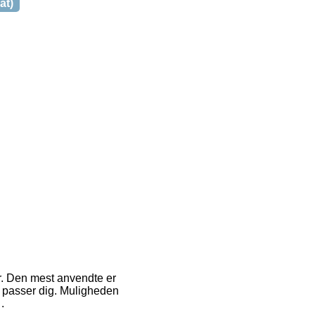
at)
er. Den mest anvendte er
er passer dig. Muligheden
.