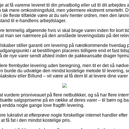
 at få varerne leveret til din privatbolig eller ud til dit arbejd
n tak mere omkostningsfuld, men ydermere ekstremt smertefri. D
 i de fleste tilfælde være at du selv henter ordren, men den løsni
tand til e-handlens arbejdslager.
 temmelig afgørende hvis vi skal bruge varen inden for kort tid,
 at man ser nærmere på den anslåede leveringsdato på det rele
elskaber stiller garanti om levering på næstkommende hverdag 
dgangspunkt i at bestillingen placeres tidligere end et fast tids
få de nye varer sendt afsted inden de pakkeansatte drager hjem
ndlere frembyder levering uden beregning, men tit er det så nødven
n burde du udvælge den mindst kostelige metode til levering, s
akskov eller Billund – vil være at få dem til at levere dine varer 
 at vurdere prisniveauet på flere netbutikker, og så har flere int
edsætte salgspriserne på en række af deres varer – til børn og b
g endda nogle gange love fragtfri levering.
e lukrativt at efterprøve nogle forskellige internet handler efter
 at få fat i den mindst kostelige pris.