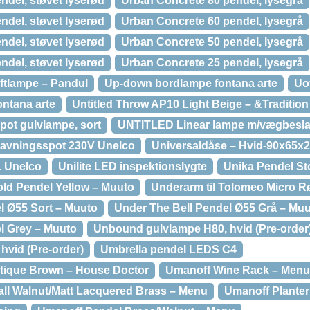
ndel, støvet lyserød
Urban Concrete 80 pendel, lysegrå
ndel, støvet lyserød
Urban Concrete 60 pendel, lysegrå
ndel, støvet lyserød
Urban Concrete 50 pendel, lysegrå
ndel, støvet lyserød
Urban Concrete 25 pendel, lysegrå
ftlampe – Pandul
Up-down bordlampe fontana arte
Uo
ntana arte
Untitled Throw AP10 Light Beige – &Tradition
ot gulvlampe, sort
UNTITLED Linear lampe m/vægbeslag
ravningsspot 230V Unelco
Universaldåse – Hvid-90x65x
r. Unelco
Unilite LED inspektionslygte
Unika Pendel St
old Pendel Yellow – Muuto
Underarm til Tolomeo Micro R
l Ø55 Sort – Muuto
Under The Bell Pendel Ø55 Grå – Mu
l Grey – Muuto
Unbound gulvlampe H80, hvid (Pre-order
vid (Pre-order)
Umbrella pendel LEDS C4
ique Brown – House Doctor
Umanoff Wine Rack – Menu
all Walnut/Matt Lacquered Brass – Menu
Umanoff Planter