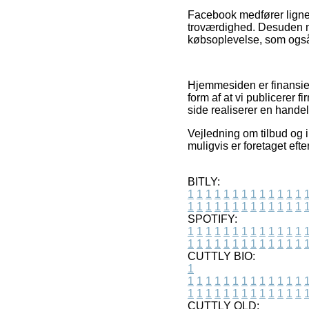
Facebook medfører lignen
troværdighed. Desuden mø
købsoplevelse, som også b
Hjemmesiden er finansier
form af at vi publicerer 
side realiserer en handel
Vejledning om tilbud og 
muligvis er foretaget ef
BITLY:
1
1
1
1
1
1
1
1
1
1
1
1
1
1
1
1
1
1
1
1
1
1
1
1
1
1
SPOTIFY:
1
1
1
1
1
1
1
1
1
1
1
1
1
1
1
1
1
1
1
1
1
1
1
1
1
1
CUTTLY BIO:
1
1
1
1
1
1
1
1
1
1
1
1
1
1
1
1
1
1
1
1
1
1
1
1
1
1
1
CUTTLY OLD: