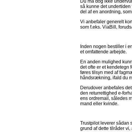
Du må dog ikke undervurd
så kunne det undertiden 
del af en anordning, som
Vi anbefaler generelt kor
som f.eks. ViaBill, forud
Inden nogen bestiller i e
et omfattende arbejde.
En anden mulighed kunne
det ofte er et kendetegn 
føres tilsyn med af fagm
håndsrækning, ifald du 
Derudover anbefales det 
den returrettighed e-forh
ens ordremail, således m
mand eller kvinde.
Trustpilot leverer sådan 
grund af dette tilråder vi