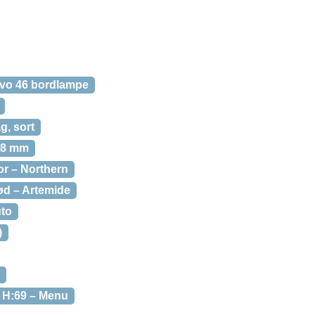
vo 46 bordlampe
, sort
28 mm
or – Northern
ød – Artemide
uto
)
 H:69 – Menu