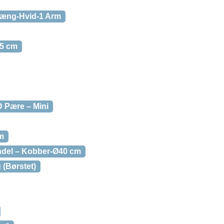
æng-Hvid-1 Arm
45 cm
 Pære – Mini
m
del – Kobber-Ø40 cm
(Børstet)