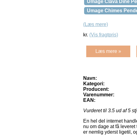
Umage Clava Dine Pe
Umage Chimes Pende
(Læs mere)
kr.
(Vis fragtpris)
Læs mere »
Navn:
Kategori:
Producent:
Varenummer:
EAN:
Vurderet til
3.5
ud af 5 st
En hel del internet hand
nu om dage at få leveret 
er nemlig yderst ligetil,