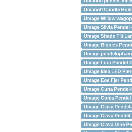
Umanoff pendel, mes
Umanoff Candle Hold
Umage Willow vægop
Umage Silvia Pendel 
Umage Shade Filt L
Umage Ripples Pende
Umage pendelophæng 
Umage Lora Pendel-
Umage Idea LED Pær
Umage Eos Fjer Pend
Umage Cuna Pendel-S
Umage Conia Pendel 
Umage Clava Pendel
Umage Clava Pendel-
Umage Clava Dine Pen