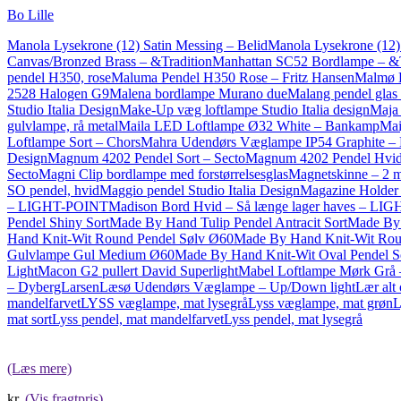
Bo Lille
Manola Lysekrone (12) Satin Messing – Belid
Manola Lysekrone (12
Canvas/Bronzed Brass – &Tradition
Manhattan SC52 Bordlampe – &T
pendel H350, rose
Maluma Pendel H350 Rose – Fritz Hansen
Malmø B
2528 Halogen G9
Malena bordlampe Murano due
Malang pendel glas 
Studio Italia Design
Make-Up væg loftlampe Studio Italia design
Maja 
gulvlampe, rå metal
Maila LED Loftlampe Ø32 White – Bankamp
Mai
Loftlampe Sort – Chors
Mahra Udendørs Væglampe IP54 Graphite –
Design
Magnum 4202 Pendel Sort – Secto
Magnum 4202 Pendel Hvid
Secto
Magni Clip bordlampe med forstørrelsesglas
Magnetskinne – 2 m
SO pendel, hvid
Maggio pendel Studio Italia Design
Magazine Holder 
– LIGHT-POINT
Madison Bord Hvid – Så længe lager haves – L
Pendel Shiny Sort
Made By Hand Tulip Pendel Antracit Sort
Made By
Hand Knit-Wit Round Pendel Sølv Ø60
Made By Hand Knit-Wit Ro
Gulvlampe Gul Medium Ø60
Made By Hand Knit-Wit Oval Pendel 
Light
Macon G2 pullert David Superlight
Mabel Loftlampe Mørk Grå 
– DybergLarsen
Læsø Udendørs Væglampe – Up/Down light
Lær alt
mandelfarvet
LYSS væglampe, mat lysegrå
Lyss væglampe, mat grøn
L
mat sort
Lyss pendel, mat mandelfarvet
Lyss pendel, mat lysegrå
(Læs mere)
kr.
(Vis fragtpris)