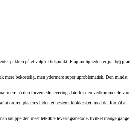
nter pakken på et valgfrit tidspunkt. Fragtmuligheden er jo i høj grad
 en tak mere bekostelig, men ydermere super uproblematisk. Den mindst
er nærmere på den forventede leveringsdato for den vedkommende vare.
af at ordren placeres inden et bestemt klokkeslæt, med det formål at
bør man snuppe den mest letkøbte leveringsmetode, hvilket mange gange