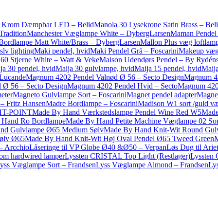
) Krom Dæmpbar LED – Belid
Manola 30 Lysekrone Satin Brass – Bel
radition
Manchester Væglampe White – DybergLarsen
Maman Pendel T
ordlampe Matt White/Brass – DybergLarsen
Mallon Plus væg loftlamp
slv lighting
Maki pendel, hvid
Maki Pendel Grå – Foscarini
Makeup vægl
60 Stjerne White – Watt & Veke
Maison Udendørs Pendel – By Rydén
ja 30 pendel, hvid
Maija 30 gulvlampe, hvid
Maija 15 pendel, hvid
Maija
 Lucande
Magnum 4202 Pendel Valnød Ø 56 – Secto Design
Magnum 42
 Ø 56 – Secto Design
Magnum 4202 Pendel Hvid – Secto
Magnum 4202
eter
Magneto Gulvlampe Sort – Foscarini
Magnet pendel adapter
Magnet
– Fritz Hansen
Madre Bordlampe – Foscarini
Madison W1 sort /guld v
IGHT-POINT
Made By Hand Værkstedslampe Pendel Wine Red W5
Made
 Hand Ro Bordlampe
Made By Hand Petite Machine Væglampe 02 Sor
und Gulvlampe Ø65 Medium Sølv
Made By Hand Knit-Wit Round Gu
Sølv Ø65
Made By Hand Knit-Wit Høj Oval Pendel Ø65 Tweed Green
– Arcchio
Låseringe til VP Globe Ø40 &Ø50 – Verpan
Løs Dug til Ari
 om hardwired lamper
Lyssten CRISTAL Top Light (Restlager)
Lyssten
yss Væglampe Sort – Frandsen
Lyss Væglampe Almond – Frandsen
Ly