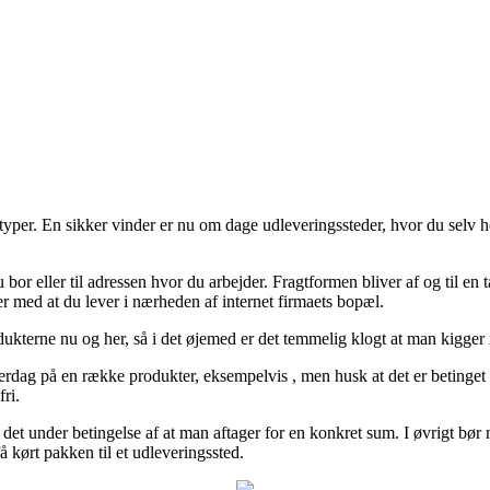
yper. En sikker vinder er nu om dage udleveringssteder, hvor du selv he
du bor eller til adressen hvor du arbejder. Fragtformen bliver af og til
der med at du lever i nærheden af internet firmaets bopæl.
odukterne nu og her, så i det øjemed er det temmelig klogt at man kigg
verdag på en række produkter, eksempelvis , men husk at det er betinget 
ri.
r det under betingelse af at man aftager for en konkret sum. I øvrigt 
å kørt pakken til et udleveringssted.