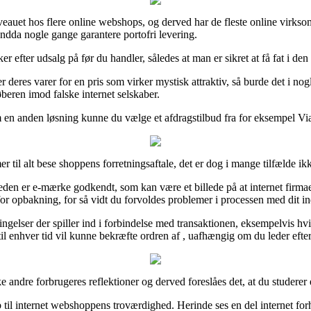
niveauet hos flere online webshops, og derved har de fleste online virks
endda nogle gange garantere portofri levering.
er efter udsalg på før du handler, således at man er sikret at få fat i den 
r deres varer for en pris som virker mystisk attraktiv, så burde det i nog
beren imod falske internet selskaber.
 en anden løsning kunne du vælge et afdragstilbud fra for eksempel ViaB
til alt bese shoppens forretningsaftale, det er dog i mange tilfælde ikk
en er e-mærke godkendt, som kan være et billede på at internet firmaet 
or opbakning, for så vidt du forvoldes problemer i processen med dit i
gelser der spiller ind i forbindelse med transaktionen, eksempelvis hvil
l enhver tid vil kunne bekræfte ordren af , uafhængig om du leder efter 
kke andre forbrugeres reflektioner og derved foreslåes det, at du studerer 
ab til internet webshoppens troværdighed. Herinde ses en del internet fo