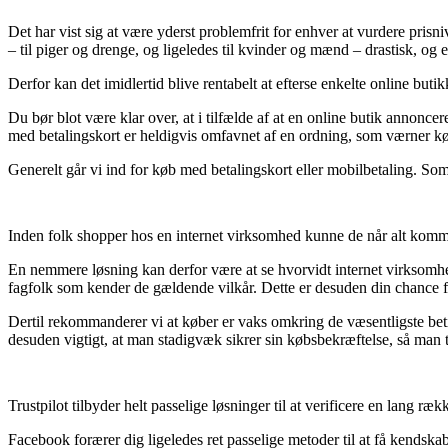
Det har vist sig at være yderst problemfrit for enhver at vurdere pris
– til piger og drenge, og ligeledes til kvinder og mænd – drastisk, og 
Derfor kan det imidlertid blive rentabelt at efterse enkelte online butikk
Du bør blot være klar over, at i tilfælde af at en online butik annoncere
med betalingskort er heldigvis omfavnet af en ordning, som værner kø
Generelt går vi ind for køb med betalingskort eller mobilbetaling. Som
Inden folk shopper hos en internet virksomhed kunne de når alt kommer 
En nemmere løsning kan derfor være at se hvorvidt internet virksomhed
fagfolk som kender de gældende vilkår. Dette er desuden din chance f
Dertil rekommanderer vi at køber er vaks omkring de væsentligste betin
desuden vigtigt, at man stadigvæk sikrer sin købsbekræftelse, så man ti
Trustpilot tilbyder helt passelige løsninger til at verificere en lang ræ
Facebook forærer dig ligeledes ret passelige metoder til at få kendsk