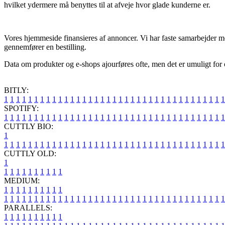
hvilket ydermere må benyttes til at afveje hvor glade kunderne er.
Vores hjemmeside finansieres af annoncer. Vi har faste samarbejder me
gennemfører en bestilling.
Data om produkter og e-shops ajourføres ofte, men det er umuligt for os
BITLY:
1
1
1
1
1
1
1
1
1
1
1
1
1
1
1
1
1
1
1
1
1
1
1
1
1
1
1
1
1
1
1
1
1
1
1
1
1
SPOTIFY:
1
1
1
1
1
1
1
1
1
1
1
1
1
1
1
1
1
1
1
1
1
1
1
1
1
1
1
1
1
1
1
1
1
1
1
1
1
CUTTLY BIO:
1
1
1
1
1
1
1
1
1
1
1
1
1
1
1
1
1
1
1
1
1
1
1
1
1
1
1
1
1
1
1
1
1
1
1
1
1
1
CUTTLY OLD:
1
1
1
1
1
1
1
1
1
1
1
MEDIUM:
1
1
1
1
1
1
1
1
1
1
1
1
1
1
1
1
1
1
1
1
1
1
1
1
1
1
1
1
1
1
1
1
1
1
1
1
1
1
1
1
1
1
1
1
1
1
1
PARALLELS:
1
1
1
1
1
1
1
1
1
1