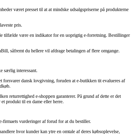
omheder været presset til at at mindske udsalgspriserne på produkterne
laveste pris.
le tilfælde være en indikator for en uoprigtig e-forretning. Bestillinger
ill, såfremt du hellere vil afdrage betalingen af flere omgange.
e særlig interessant.
forsvarer dansk lovgivning, foruden at e-butikken tit evalueres af
ndkøb.
ken returrettighed e-shoppen garanterer. På grund af dette er det
et produkt til en dame eller herre.
e-firmaets vurderinger af forud for at du bestiller.
rhandlere hvor kunder kan ytre en omtale af deres købsoplevelse,