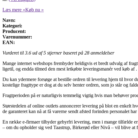
Læs mere »
Køb nu »
Navn:
Kategori:
Producent:
Varenummer:
EAN:
Vurderet til
3.6
ud af 5 stjerner baseret på
28
anmeldelser
Mange internet webshops frembyder heldigvis et bredt udvalg af fragtt
ligetil, og endda tilmed den mest letkøbte leveringsmanér ved køb af .
Du kan ydermere forsøge at bestille ordren til levering hjem til hvor 
kostelige fragttype er dog at du selv henter ordren, som jo står og fal
Fragtperioden på er naturligvis temmelig vigtig hvis man behøver pr
Størstedelen af online outlets annoncerer levering på blot en enkelt h
de garanteret kan nå at få varerne sendt afsted forinden personalet har f
En række e-firmaer tilbyder gebyrfri levering, men i mange tilfælde e
– om du opholder sig ved Taastrup, Birkerød eller Nivå – vil blive at f