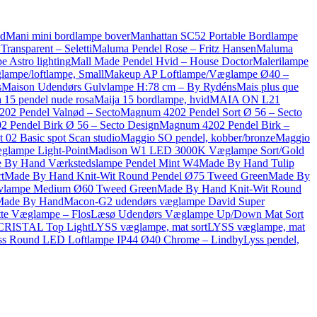
id
Mani mini bordlampe bover
Manhattan SC52 Portable Bordlampe
ransparent – Seletti
Maluma Pendel Rose – Fritz Hansen
Maluma
e Astro lighting
Mall Made Pendel Hvid – House Doctor
Malerilampe
ampe/loftlampe, Small
Makeup AP Loftlampe/Væglampe Ø40 –
s
Maison Udendørs Gulvlampe H:78 cm – By Rydéns
Mais plus que
 15 pendel nude rosa
Maija 15 bordlampe, hvid
MAIA ON L21
02 Pendel Valnød – Secto
Magnum 4202 Pendel Sort Ø 56 – Secto
 Pendel Birk Ø 56 – Secto Design
Magnum 4202 Pendel Birk –
 02 Basic spot Scan studio
Maggio SO pendel, kobber/bronze
Maggio
æglampe Light-Point
Madison W1 LED 3000K Væglampe Sort/Gold
 By Hand Værkstedslampe Pendel Mint W4
Made By Hand Tulip
t
Made By Hand Knit-Wit Round Pendel Ø75 Tweed Green
Made By
lvlampe Medium Ø60 Tweed Green
Made By Hand Knit-Wit Round
Made By Hand
Macon-G2 udendørs væglampe David Super
ette Væglampe – Flos
Læsø Udendørs Væglampe Up/Down Mat Sort
 CRISTAL Top Light
LYSS væglampe, mat sort
LYSS væglampe, mat
ss Round LED Loftlampe IP44 Ø40 Chrome – Lindby
Lyss pendel,