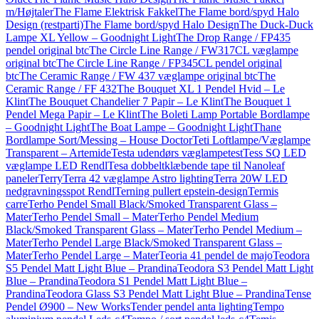
m/Højtaler
The Flame Elektrisk Fakkel
The Flame bord/spyd Halo
Design (restparti)
The Flame bord/spyd Halo Design
The Duck-Duck
Lampe XL Yellow – Goodnight Light
The Drop Range / FP435
pendel original btc
The Circle Line Range / FW317CL væglampe
original btc
The Circle Line Range / FP345CL pendel original
btc
The Ceramic Range / FW 437 væglampe original btc
The
Ceramic Range / FF 432
The Bouquet XL 1 Pendel Hvid – Le
Klint
The Bouquet Chandelier 7 Papir – Le Klint
The Bouquet 1
Pendel Mega Papir – Le Klint
The Boleti Lamp Portable Bordlampe
– Goodnight Light
The Boat Lampe – Goodnight Light
Thane
Bordlampe Sort/Messing – House Doctor
Teti Loftlampe/Væglampe
Transparent – Artemide
Testa udendørs væglampe
test
Tess SQ LED
væglampe LED Rendl
Tesa dobbeltklæbende tape til Nanoleaf
paneler
Terry
Terra 42 væglampe Astro lighting
Terra 20W LED
nedgravningsspot Rendl
Terning pullert epstein-design
Termis
carre
Terho Pendel Small Black/Smoked Transparent Glass –
Mater
Terho Pendel Small – Mater
Terho Pendel Medium
Black/Smoked Transparent Glass – Mater
Terho Pendel Medium –
Mater
Terho Pendel Large Black/Smoked Transparent Glass –
Mater
Terho Pendel Large – Mater
Teoria 41 pendel de majo
Teodora
S5 Pendel Matt Light Blue – Prandina
Teodora S3 Pendel Matt Light
Blue – Prandina
Teodora S1 Pendel Matt Light Blue –
Prandina
Teodora Glass S3 Pendel Matt Light Blue – Prandina
Tense
Pendel Ø900 – New Works
Tender pendel anta lighting
Tempo