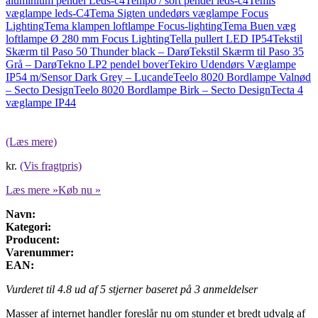
aluminium pendel Leds-c4
Tempo / sort pendel leds-c4
Temis
væglampe leds-C4
Tema Sigten undedørs væglampe Focus
Lighting
Tema klampen loftlampe Focus-lighting
Tema Buen væg
loftlampe Ø 280 mm Focus Lighting
Tella pullert LED IP54
Tekstil
Skærm til Paso 50 Thunder black – Darø
Tekstil Skærm til Paso 35
Grå – Darø
Tekno LP2 pendel bover
Tekiro Udendørs Væglampe
IP54 m/Sensor Dark Grey – Lucande
Teelo 8020 Bordlampe Valnød
– Secto Design
Teelo 8020 Bordlampe Birk – Secto Design
Tecta 4
væglampe IP44
(Læs mere)
kr.
(Vis fragtpris)
Læs mere »
Køb nu »
Navn:
Kategori:
Producent:
Varenummer:
EAN:
Vurderet til
4.8
ud af 5 stjerner baseret på
3
anmeldelser
Masser af internet handler foreslår nu om stunder et bredt udvalg af