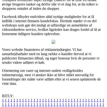
øvrige brugeres tanker og derfor slår vi et slag for, at du tolker e-
shoppens omtaler af inden du shopper.
Facebook tilbyder endvidere altid nyttige muligheder for at få
indblik i internet firmaets kundefokus. Herinde møder vi en del
webshops som gør det muligt at udfærdige en anmeldelse af
virksomhedens service, hvilket ligeledes kan drages fordel af til at
fornemme tidligere kunders oplevelser.
Vores website finansieres af reklameindtægter. Vi har
samarbejdsaftaler med en lang række e-handler derved at vi
publicerer firmaernes tilbud, og tager honorar hvis de personer vi
sender videre udfører et køb.
Orientering om varer og internet outlets vedligeholdes
rutinemæssigt, men vi ønsker ikke at blive stillet ansvarlig for
forandringer der måtte være udført efter at vi senest opdaterede de
viste data.
BITLY:
1
1
1
1
1
1
1
1
1
1
1
1
1
1
1
1
1
1
1
1
1
1
1
1
1
1
1
1
1
1
1
1
1
1
1
1
1
1
1
1
1
1
1
1
1
1
1
1
1
1
1
1
1
1
1
1
1
1
1
1
1
1
1
1
1
1
1
1
1
1
1
1