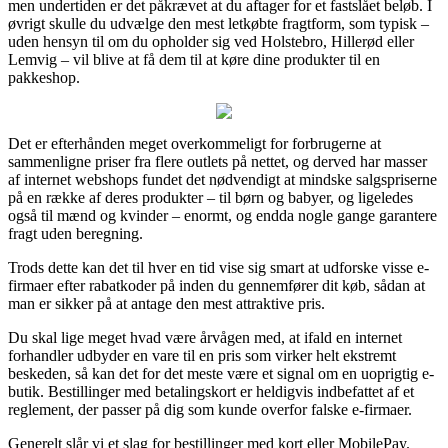
men undertiden er det påkrævet at du aftager for et fastslået beløb. I
øvrigt skulle du udvælge den mest letkøbte fragtform, som typisk –
uden hensyn til om du opholder sig ved Holstebro, Hillerød eller
Lemvig – vil blive at få dem til at køre dine produkter til en
pakkeshop.
Det er efterhånden meget overkommeligt for forbrugerne at
sammenligne priser fra flere outlets på nettet, og derved har masser
af internet webshops fundet det nødvendigt at mindske salgspriserne
på en række af deres produkter – til børn og babyer, og ligeledes
også til mænd og kvinder – enormt, og endda nogle gange garantere
fragt uden beregning.
Trods dette kan det til hver en tid vise sig smart at udforske visse e-
firmaer efter rabatkoder på inden du gennemfører dit køb, sådan at
man er sikker på at antage den mest attraktive pris.
Du skal lige meget hvad være årvågen med, at ifald en internet
forhandler udbyder en vare til en pris som virker helt ekstremt
beskeden, så kan det for det meste være et signal om en uoprigtig e-
butik. Bestillinger med betalingskort er heldigvis indbefattet af et
reglement, der passer på dig som kunde overfor falske e-firmaer.
Generelt slår vi et slag for bestillinger med kort eller MobilePay.