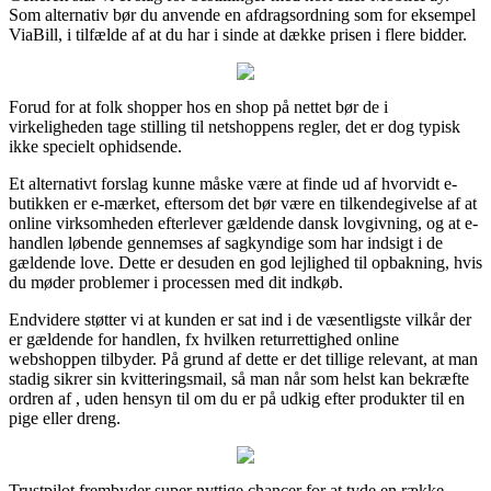
Som alternativ bør du anvende en afdragsordning som for eksempel
ViaBill, i tilfælde af at du har i sinde at dække prisen i flere bidder.
Forud for at folk shopper hos en shop på nettet bør de i
virkeligheden tage stilling til netshoppens regler, det er dog typisk
ikke specielt ophidsende.
Et alternativt forslag kunne måske være at finde ud af hvorvidt e-
butikken er e-mærket, eftersom det bør være en tilkendegivelse af at
online virksomheden efterlever gældende dansk lovgivning, og at e-
handlen løbende gennemses af sagkyndige som har indsigt i de
gældende love. Dette er desuden en god lejlighed til opbakning, hvis
du møder problemer i processen med dit indkøb.
Endvidere støtter vi at kunden er sat ind i de væsentligste vilkår der
er gældende for handlen, fx hvilken returrettighed online
webshoppen tilbyder. På grund af dette er det tillige relevant, at man
stadig sikrer sin kvitteringsmail, så man når som helst kan bekræfte
ordren af , uden hensyn til om du er på udkig efter produkter til en
pige eller dreng.
Trustpilot frembyder super nyttige chancer for at tyde en række