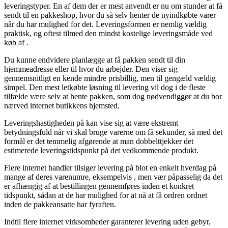
leveringstyper. En af dem der er mest anvendt er nu om stunder at få
sendt til en pakkeshop, hvor du så selv henter de nyindkøbte varer
når du har mulighed for det. Leveringsformen er nemlig vældig
praktisk, og oftest tilmed den mindst kostelige leveringsmåde ved
køb af .
Du kunne endvidere planlægge at få pakken sendt til din
hjemmeadresse eller til hvor du arbejder. Den viser sig
gennemsnitligt en kende mindre prisbillig, men til gengæld vældig
simpel. Den mest letkøbte løsning til levering vil dog i de fleste
tilfælde være selv at hente pakken, som dog nødvendiggør at du bor
nærved internet butikkens hjemsted.
Leveringshastigheden på kan vise sig at være ekstremt
betydningsfuld når vi skal bruge varerne om få sekunder, så med det
formål er det temmelig afgørende at man dobbelttjekker det
estimerede leveringstidspunkt på det vedkommende produkt.
Flere internet handler tilsiger levering på blot en enkelt hverdag på
mange af deres varenumre, eksempelvis , men vær påpasselig da det
er afhængig af at bestillingen gennemføres inden et konkret
tidspunkt, sådan at de har mulighed for at nå at få ordren ordnet
inden de pakkeansatte har fyraften.
Indtil flere internet virksomheder garanterer levering uden gebyr,